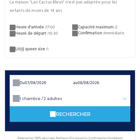
La maison "Les Cactus Bleus" n'est pas adaptée pour les
enfants de moins de 14 ans
Capacité maximum :
2
Heure d'arrivée :
17:00
Confirmation :
Immédiate
Heure de départ :
10:30
Lit(s) queen size :
1
Du
au
1
chambre /
2
adultes
RECHERCHER
Réservation 100% sécurisée, Meilleurs Prix Garantis, Confirmation Immédiate