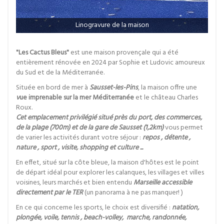
Linogravure de la maison
"Les Cactus Bleus"
est une maison provençale qui a été
entièrement rénovée en 2024 par Sophie et Ludovic amoureux
du Sud et de la Méditerranée.
Située en bord de mer à
Sausset-les-Pins
, la maison offre une
v
ue imprenable sur la mer Méditerranée
et le château Charles
Roux.
Cet emplacement privilégié situé près du port, des commerces,
de la plage (700m) et de la gare de Sausset (1,2km)
vous permet
de varier les activités durant votre séjour :
repos , détente ,
nature , sport , visite, shopping et culture ...
En effet, situé sur la côte bleue, la maison d'hôtes est le point
de départ idéal pour explorer les calanques, les villages et villes
voisines, leurs marchés et bien entendu
Marseille accessible
directement par le TER
(un panorama à ne pas manquer! )
En ce qui concerne les sports, le choix est diversifié :
natation,
plongée, voile, tennis , beach-volley, marche, randonnée,