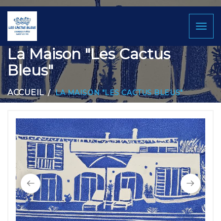
Toggl
naviga
La Maison "Les Cactus
Bleus"
ACCUEIL
LA MAISON "LES CACTUS BLEUS"