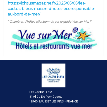
https://ichtusmagazine.fr/2025/05/05/les-
cactus-bleus-maison-dhotes-ecoresponsable-
au-bord-de-mer/
" Chambres d'hôtes sélectionnée par le guide Vue sur Mer®"
Les Cactus Bleus
31 Allée De Pomègues,
13960 SAUSSET LES PINS - FRANCE